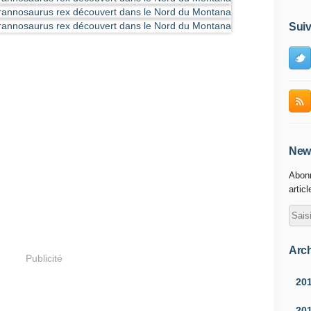
Suiv
News
Abonn
artic
Arch
Publicité
20
20