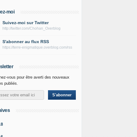
ez-moi
Suivez-moi sur Twitter
http://twitter.com/Chohan_Overblog
S'abonner au flux RSS
https://terre-enigmatique.overblog.com/rss
letter
ez-vous pour être averti des nouveaux
les publiés.
ives
18
16