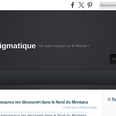
nigmatique
Un autre regard sur le Monde !
© Te
nosaurus rex découvert dans le Nord du Montana
Publié dans
#Paléontologie