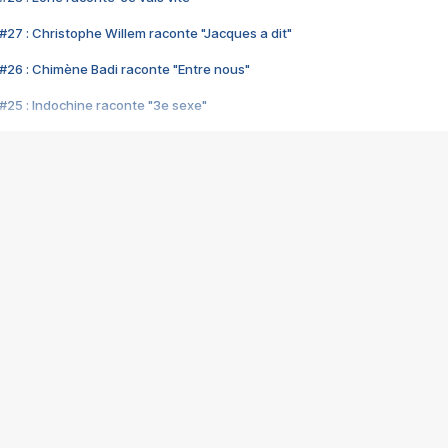
#27 : Christophe Willem raconte "Jacques a dit"
#26 : Chimène Badi raconte "Entre nous"
#25 : Indochine raconte "3e sexe"
#24 : Zaho raconte "C'est chelou"
#23 : Patrick Bruel raconte "Au café des délices"
#22 : Kyo raconte "Le chemin"
#21 : Nolwenn Leroy raconte "Cassé"
#20 : Patrick Hernandez raconte "Born to be alive"
#19 : Lorie raconte "Près de moi"
#18 : Michael Jones raconte "A nos actes manqués" (avec Jean-Jacque
#17 : Khaled raconte "Aïcha"
#16 : Corneille raconte "Parce qu'on vient de loin"