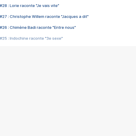
28 : Lorie raconte "Je vais vite"
#27 : Christophe Willem raconte "Jacques a dit"
#26 : Chimène Badi raconte "Entre nous"
#25 : Indochine raconte "3e sexe"
#24 : Zaho raconte "C'est chelou"
#23 : Patrick Bruel raconte "Au café des délices"
#22 : Kyo raconte "Le chemin"
#21 : Nolwenn Leroy raconte "Cassé"
#20 : Patrick Hernandez raconte "Born to be alive"
#19 : Lorie raconte "Près de moi"
#18 : Michael Jones raconte "A nos actes manqués" (avec Jean-Jacque
#17 : Khaled raconte "Aïcha"