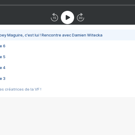
bey Maguire, c'est lui ! Rencontre avec Damien Witecka
e 6
e 5
e 4
e 3
s créatrices de la VF !
e 2
e 1
e Mektoub My Love arrive enfin ! Rencontre avec Shaïn Boumedine et Sal
i : après Toni en famille