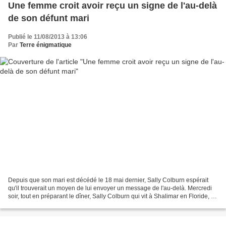
Une femme croit avoir reçu un signe de l'au-delà
de son défunt mari
Publié le 11/08/2013 à 13:06
Par
Terre énigmatique
Depuis que son mari est décédé le 18 mai dernier, Sally Colburn espérait
qu'il trouverait un moyen de lui envoyer un message de l'au-delà. Mercredi
soir, tout en préparant le dîner, Sally Colburn qui vit à Shalimar en Floride, a
tiré la dernière pomme...