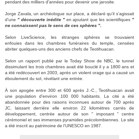
pendant des milliers d'années pour devenir une jarosite.
Jorge Zavala, un archéologue sur place, a déclaré qu'il s'agissait
d'une
" découverte inédite "
en ajoutant que les scientifiques
"
ne connaissent pas le sens de ces sphères ".
Selon LiveScience, les étranges sphères se trouvaient
enfouies dans les chambres funéraires du temple, censées
abriter quelques-uns des anciens chefs de Teotihuacan.
Selon un rapport publié par le Today Show de NBC, le tunnel
dissimulant les trois chambres avait été bouclé il y a 1800 ans et
a été redécouvert en 2003, après un violent orage qui a causé un
éboulement du sol, révélant une entrée.
À son apogée entre 300 et 600 après J.-C., Teotihuacan avait
une population d'environ 100 000 habitants. La cité a été
abandonnée pour des raisons inconnues autour de 700 après
JC, laissant derrière elle environ 22 kilomètres carrés de
développement, centrée autour de son " imposant " centre
cérémoniel et ses immenses pyramides précolombiennes. Le site
a été inscrit au patrimoine de l'UNESCO en 1987.