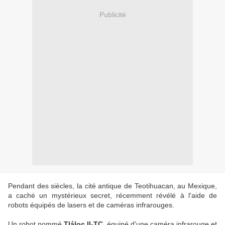
Publicité
Pendant des siècles, la cité antique de Teotihuacan, au Mexique,
a caché un mystérieux secret, récemment révélé à l'aide de
robots équipés de lasers et de caméras infrarouges.
Un robot nommé
Tláloc II-TC
, équipé d'une caméra infrarouge et