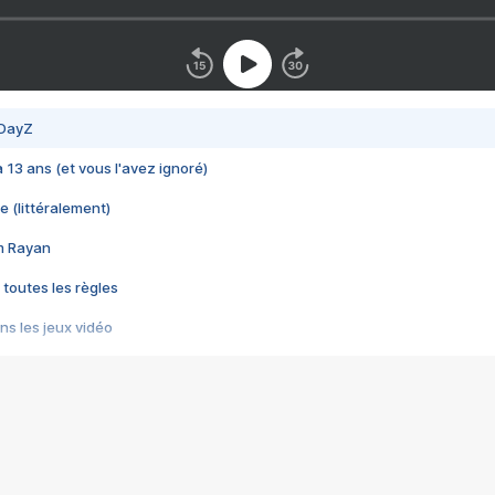
 DayZ
 a 13 ans (et vous l'avez ignoré)
e (littéralement)
im Rayan
 toutes les règles
s les jeux vidéo
us choquant de Rockstar ? - Le scandale BULLY
e plus moche de Steam
du RÊVE tourne au CAUCHEMAR
pendant 8 heures