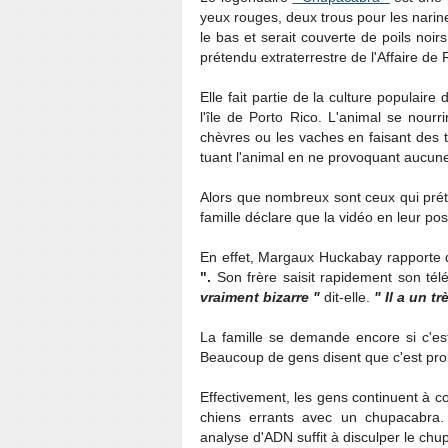
yeux rouges, deux trous pour les narine
le bas et serait couverte de poils noi
prétendu extraterrestre de l'Affaire de
Elle fait partie de la culture populair
l'île de Porto Rico. L'animal se nou
chèvres ou les vaches en faisant des t
tuant l'animal en ne provoquant aucune
Alors que nombreux sont ceux qui prét
famille déclare que la vidéo en leur pos
En effet, Margaux Huckabay rapporte 
".
Son frère saisit rapidement son té
vraiment bizarre "
dit-elle.
" Il a un t
La famille se demande encore si c'es
Beaucoup de gens disent que c'est prob
Effectivement, les gens continuent à
chiens errants avec un chupacabra. 
analyse d'ADN suffit à disculper le chu