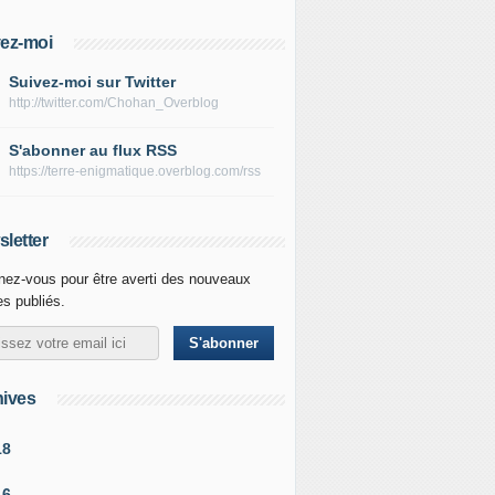
ez-moi
Suivez-moi sur Twitter
http://twitter.com/Chohan_Overblog
S'abonner au flux RSS
https://terre-enigmatique.overblog.com/rss
letter
ez-vous pour être averti des nouveaux
les publiés.
ives
18
16