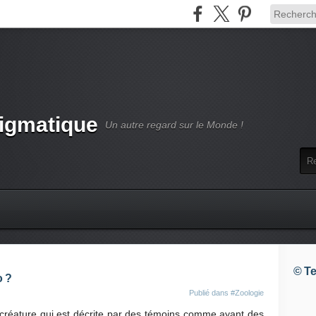
nigmatique
Un autre regard sur le Monde !
© Te
o ?
Publié dans
#Zoologie
créature qui est décrite par des témoins comme ayant des