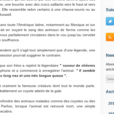
s, une bouche avec des crocs saillants vers le haut et vers
rs. Elle ressemble selon certains à une chauve-souris ou au
Suiv
 Roswell.
e dans toute l'Amérique latine, notamment au Mexique et sur
rrirait en suçant le sang des animaux de ferme comme les
rous parfaitement circulaires dans le cou jusqu'au cervelet
 souffrance.
endent qu'il s'agit tout simplement que d'une légende, une
session pourrait suggérer le contraire.
News
Abonn
que son frère a repéré le légendaire
" suceur de chèvres
artic
léphone et a commencé à enregistrer l'animal.
" Il semble
rès long nez et une très longue queue ".
t vraiment la fameuse créature dont tout le monde parle.
ablement un coyote atteint de la gale.
Arch
 confondre des animaux malades comme des coyotes ou des
20
Parfois, lorsque l'animal est retrouvé mort, une simple
pacabra.
20