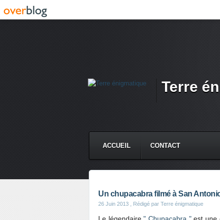
Terre é
ACCUEIL
CONTACT
Un chupacabra filmé à San Antoni
26 Juin 2013
, Rédigé par Terre énigmatique
Le légendaire
" Chupacabra "
est une 