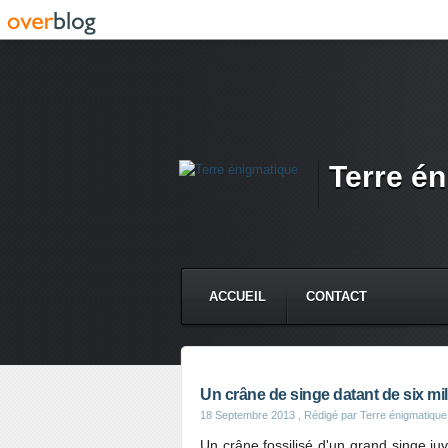
Terre é
ACCUEIL
CONTACT
Un crâne de singe datant de six mi
18 Septembre 2013
, Rédigé par Terre énigmatique
Un crâne fossilisé d'un grand singe juv