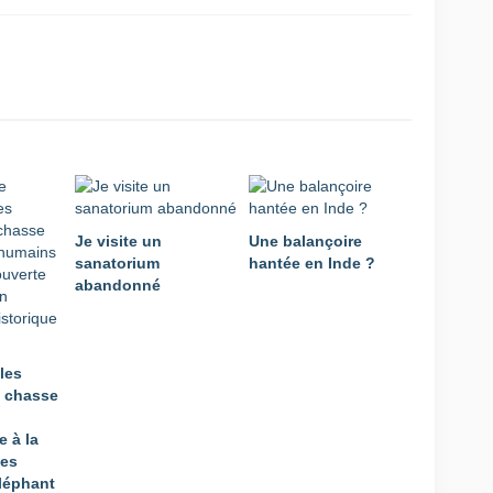
Je visite un
Une balançoire
sanatorium
hantée en Inde ?
abandonné
les
e chasse
e à la
des
éléphant