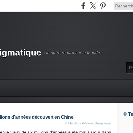
nigmatique
Un autre regard sur le Monde !
© Te
llions d'années découvert en Chine
Publié dans
#Paléoanthropologie
énile vieux de six millions d'années a été mis au jour dans