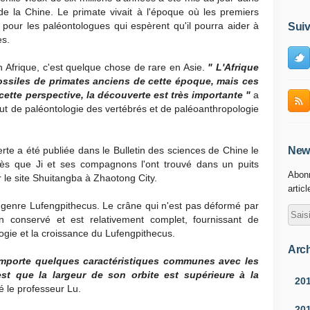
e la Chine. Le primate vivait à l'époque où les premiers
pour les paléontologues qui espèrent qu'il pourra aider à
Suiv
es.
n Afrique, c'est quelque chose de rare en Asie.
" L'Afrique
ossiles de primates anciens de cette époque, mais ces
cette perspective, la découverte est très importante "
a
tut de paléontologie des vertébrés et de paléoanthropologie
rte a été publiée dans le Bulletin des sciences de Chine le
News
rès que Ji et ses compagnons l'ont trouvé dans un puits
Abonn
 le site Shuitangba à Zhaotong City.
artic
 genre Lufengpithecus. Le crâne qui n'est pas déformé par
en conservé et est relativement complet, fournissant de
ogie et la croissance du Lufengpithecus.
Arch
omporte quelques caractéristiques communes avec les
est que la largeur de son orbite est supérieure à la
20
é le professeur Lu.
20