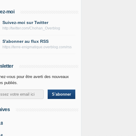
ez-moi
Suivez-moi sur Twitter
http://twitter.com/Chohan_Overblog
S'abonner au flux RSS
https://terre-enigmatique.overblog.com/rss
letter
ez-vous pour être averti des nouveaux
les publiés.
ives
18
16