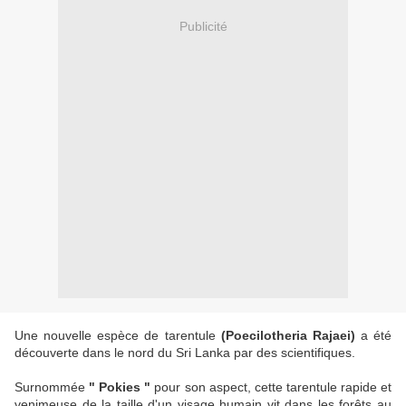
Publicité
Une nouvelle espèce de tarentule
(Poecilotheria Rajaei)
a été
découverte dans le nord du Sri Lanka par des scientifiques.
Surnommée
" Pokies "
pour son aspect, cette tarentule rapide et
venimeuse de la taille d'un visage humain vit dans les forêts au