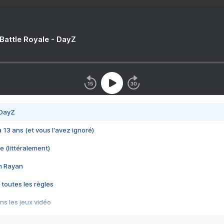
 Battle Royale - DayZ
 DayZ
 a 13 ans (et vous l'avez ignoré)
e (littéralement)
im Rayan
 toutes les règles
s les jeux vidéo
us choquant de Rockstar ? - Le scandale BULLY