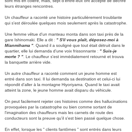
sont mis en colère, mais, sept d'entre-eux ont accepté de décrire
leurs étranges rencontres.
Un chauffeur a raconté une histoire particulièrement troublante
qui s'est déroulée quelques mois seulement après la catastrophe.
Une femme vêtue d'un manteau monta dans son taxi près de la
gare Ishinomaki. Elle a dit :
" S'il vous plaît, déposez-moi à
Mianmihama "
. Quand il a souligné que tout était détruit dans le
quartier, elle lui demanda d'une voix frissonnante :
" Suis-je
morte ? "
. Le chauffeur s'est immédiatement retourné et trouva
la banquette arrière vide.
Un autre chauffeur a raconté comment un jeune homme est
entré dans son taxi. Il lui demanda sa destination et celui-ci lui
répondit d'aller à la montagne Hiyoriyama. Quand le taxi avait
atteint la zone, le jeune homme avait disparu du véhicule.
On peut facilement rejeter ces histoires comme des hallucinations
provoquées par la catastrophe ou bien comme sortant de
l'imagination des chauffeurs mais les carnets de route des
conducteurs sont la preuve qu'il s'est bien passé quelque chose.
En effet, lorsque les " clients fantômes " sont entrés dans leurs