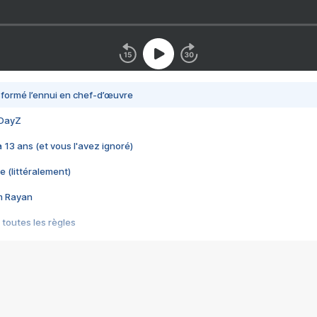
nsformé l’ennui en chef-d’œuvre
 DayZ
 a 13 ans (et vous l'avez ignoré)
e (littéralement)
im Rayan
 toutes les règles
s les jeux vidéo
us choquant de Rockstar ? - Le scandale BULLY
e plus moche de Steam