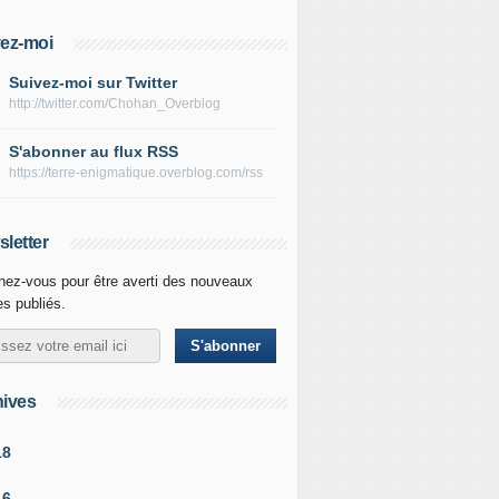
ez-moi
Suivez-moi sur Twitter
http://twitter.com/Chohan_Overblog
S'abonner au flux RSS
https://terre-enigmatique.overblog.com/rss
letter
ez-vous pour être averti des nouveaux
les publiés.
ives
18
16