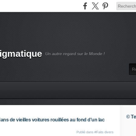
nigmatique
Un autre regard sur le Monde !
© Te
ns de vieilles voitures rouillées au fond d'un lac
Publié dans
#Faits divers