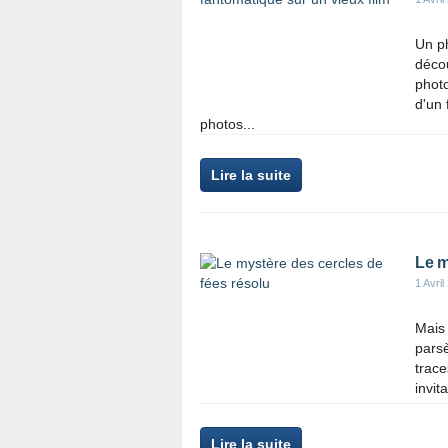
Un ph
décou
photo
d'un 
photos...
Lire la suite
Le m
1 Avril
Mais 
parsè
trace
invit
Lire la suite