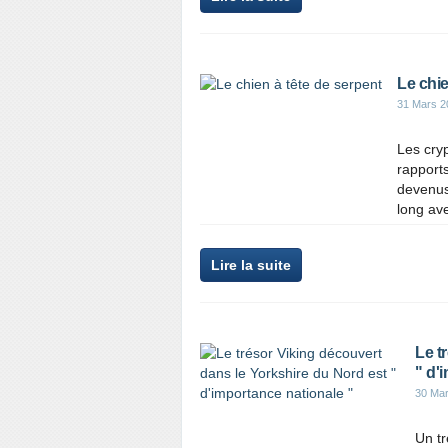
Le chie
31 Mars 2
Les cryp
rapports
devenus
long ave
Lire la suite
Le t
" d'
30 Ma
Un tr