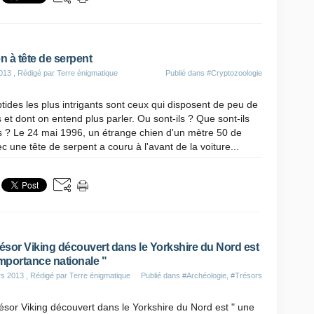
n à tête de serpent
013
, Rédigé par Terre énigmatique
Publié dans
#Cryptozoologie
tides les plus intrigants sont ceux qui disposent de peu de
 et dont on entend plus parler. Ou sont-ils ? Que sont-ils
 ? Le 24 mai 1996, un étrange chien d'un mètre 50 de
c une tête de serpent a couru à l'avant de la voiture...
résor Viking découvert dans le Yorkshire du Nord est
importance nationale "
rs 2013
, Rédigé par Terre énigmatique
Publié dans
#Archéologie
,
#Trésors
ésor Viking découvert dans le Yorkshire du Nord est " une