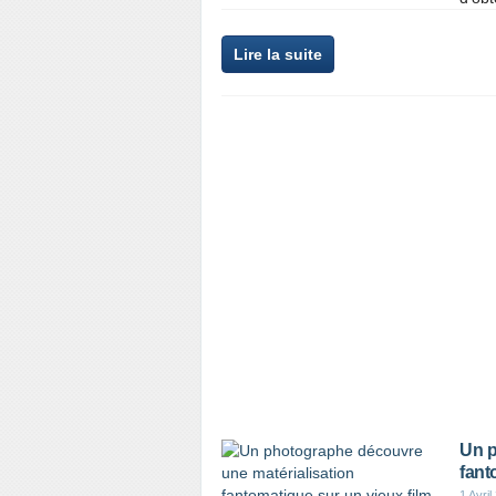
Lire la suite
Un p
fant
1 Avril