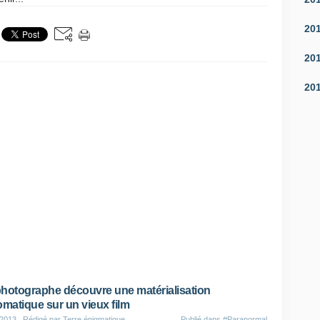
20
20
20
hotographe découvre une matérialisation
omatique sur un vieux film
 2013
, Rédigé par Terre énigmatique
Publié dans
#Paranormal