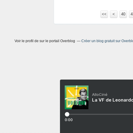
<<
<
10
20
30
40
4
Voir le profil de
sur le portail Overblog
Créer un blog gratuit sur Overbl
AlloCiné
La VF de Leonardo
0:00