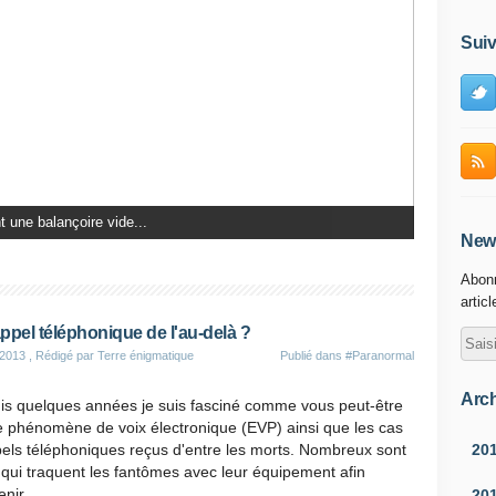
Suiv
 une balançoire vide...
News
Abonn
artic
ppel téléphonique de l'au-delà ?
 2013
, Rédigé par Terre énigmatique
Publié dans
#Paranormal
Arch
is quelques années je suis fasciné comme vous peut-être
e phénomène de voix électronique (EVP) ainsi que les cas
20
els téléphoniques reçus d'entre les morts. Nombreux sont
qui traquent les fantômes avec leur équipement afin
nir...
20