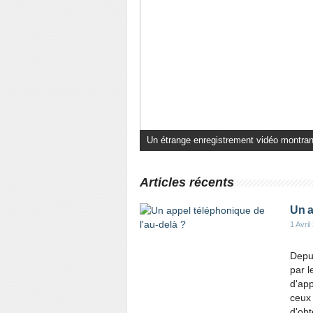
Un étrange enregistrement vidéo montrant
Articles récents
Un a
1 Avril
Depu
par l
d'app
ceux 
d'obte