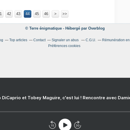
1
42
43
44
45
46
>
>>
© Terre énigmatique -
Hébergé par
Overblog
og
Top articles
Contact
Signaler un abus
C.G.U.
Rémunération en d
Préférences cookies
 DiCaprio et Tobey Maguire, c'est lui ! Rencontre avec Dam