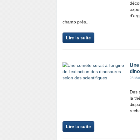
décou
exper
d'ar
champ près...
Lire la suite
Une 
dino
28 Ma
Des s
la th
dispa
reche
Lire la suite