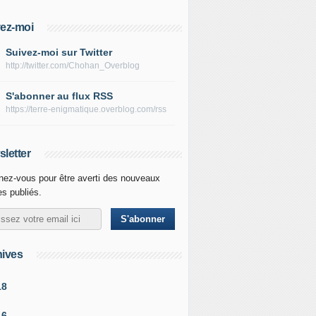
ez-moi
Suivez-moi sur Twitter
http://twitter.com/Chohan_Overblog
S'abonner au flux RSS
https://terre-enigmatique.overblog.com/rss
letter
ez-vous pour être averti des nouveaux
les publiés.
ives
18
16