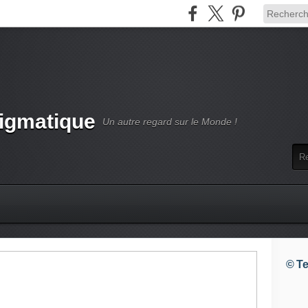
nigmatique
Un autre regard sur le Monde !
© Te