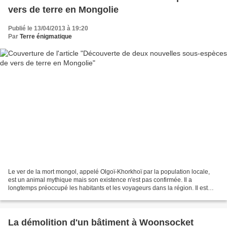
vers de terre en Mongolie
Publié le 13/04/2013 à 19:20
Par
Terre énigmatique
Le ver de la mort mongol, appelé Olgoï-Khorkhoï par la population locale,
est un animal mythique mais son existence n'est pas confirmée. Il a
longtemps préoccupé les habitants et les voyageurs dans la région. Il est
censé habiter le désert de Gobi où...
La démolition d'un bâtiment à Woonsocket