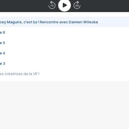
bey Maguire, c'est lui ! Rencontre avec Damien Witecka
e 6
e 5
e 4
e 3
s créatrices de la VF !
e 2
e 1
e Mektoub My Love arrive enfin ! Rencontre avec Shaïn Boumedine et Sal
i : après Toni en famille
elle réalise le bouleversant Dites lui que je l'aime