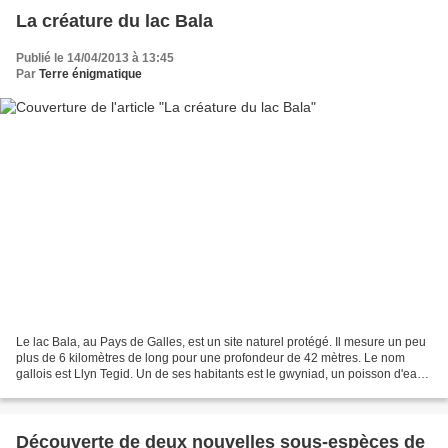
La créature du lac Bala
Publié le 14/04/2013 à 13:45
Par
Terre énigmatique
Le lac Bala, au Pays de Galles, est un site naturel protégé. Il mesure un peu
plus de 6 kilomètres de long pour une profondeur de 42 mètres. Le nom
gallois est Llyn Tegid. Un de ses habitants est le gwyniad, un poisson d'eau
douce. Le poisson passe la...
Découverte de deux nouvelles sous-espèces de